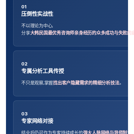
01
压倒性实战性
不以理论为中心,
分享
大韩民国最优秀咨询师亲身经历的众多成功与失败的
02
专属分析工具传授
不只是观察,掌握
找出客户隐藏需求的精细分析技法
。
03
专家网络对接
结业后仍可作为专家持续成长的
强大人脉网络与导师制
支