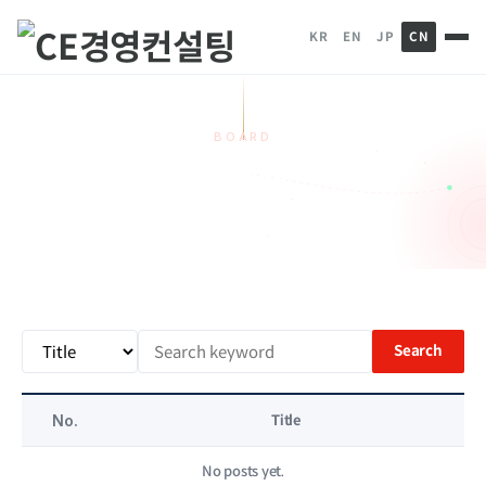
KR
EN
JP
CN
BOARD
CE News
HOME
게시판
CE News
Search
No.
Title
No posts yet.