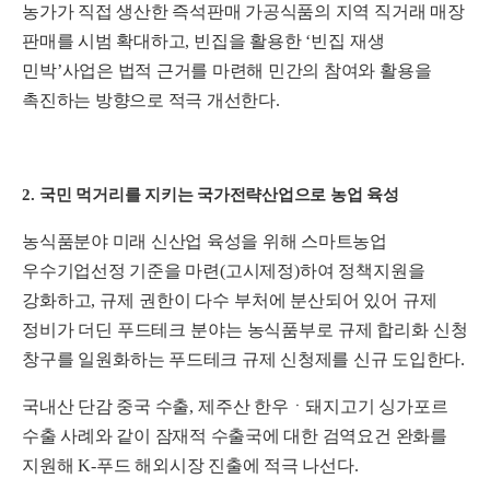
농가가 직접 생산한 즉석판매 가공식품의 지역 직거래 매장
판매를 시범 확대하고
,
빈집을 활용한
‘
빈집 재생
민박
’
사업은 법적 근거를 마련해 민간의 참여와 활용을
촉진하는 방향으로 적극 개선한다
.
2.
국민 먹거리를 지키는 국가전략산업으로 농업 육성
농식품분야 미래 신산업 육성을 위해 스마트농업
우수기업선정 기준을 마련
(
고시제정
)
하여 정
책지원
을
강화하고
,
규제 권한이 다수 부처에
분산되어 있
어 규제
정비가
더딘
푸드테크 분야는 농식품부로 규제 합리화 신청
창구를
일원화하는 푸드테크 규제 신청제를 신규 도입한다
.
국내산 단감 중국 수출
,
제주산 한우ㆍ돼지고기 싱가포르
수출 사례와 같이 잠재적 수출국에 대한 검역요건 완화를
지원해
K-
푸드 해외시장 진출에 적극 나선다
.