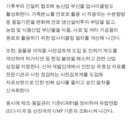
기후부와 긴밀히 협조해 농산업 부산물 업사이클링도
활성화한다
.
가축분뇨를 연료로 활용 시 적용되는 수분함량
등 품질기준을 완화해 연료 생산설비투자 부담을 덜고
,
농업 및 식품산업 부산물을 식품
,
사료 및 여타 가공품의
원료로 활용하기 위한 업사이클링 절차를 개선해 나간다
.
또한
,
동물용 의약품 사전검토제 도입 등 인허가 제도를
개선하여 허가지연 등 현장 불편을 해소하고 관련 산업
성장을 지원한다
.
신약 개발단계에서 안전성
·
유효성 자료를
전문기관과 사전 점검하는 사전검토제를 도입해
자료보완으로 인한 반복 심사를 줄이고 승인 절차를
신속화한다
.
동시에 제조
·
품질관리 기준
(GMP)
을 정비하여 유럽연합
(EU)·
미국 등 선진국의
GMP
기준과 조화시켜 나간다
.