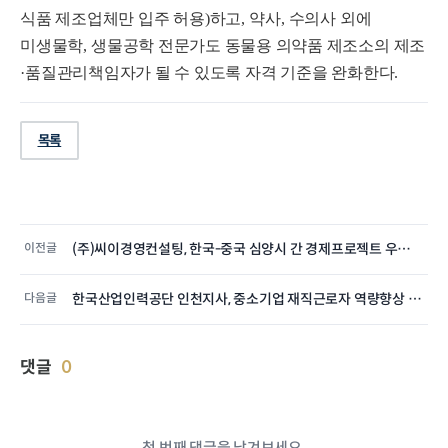
식품 제조업체만 입주 허용
)
하고
,
약사
,
수의사 외에
미생물학
,
생물공학 전문가도 동물용 의약품 제조소의 제조
·
품질관리책임자가 될 수 있도록 자격 기준을 완화한다
.
목록
이전글
(주)씨이경영컨설팅, 한국-중국 심양시 간 경제프로젝트 우호 협력 MOU…
다음글
한국산업인력공단 인천지사, 중소기업 재직근로자 역량향상 교육실시!
댓글
0
첫 번째 댓글을 남겨보세요.