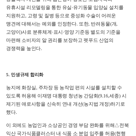
유휴시설 리모델링을 통한 유실
·
유기동물 입양실 설치를
지원하고
,
고령 및 질병 등으로 중성화 수술이 어려운
맹견에 대해서는 예외를 인정한다
.
또한
,
반려동물
(
개
,
고양이
)
사료 분류체계
·
표시
·
영양 기준등 별도의 기준을
마련해 소비자의 알 권리를 보장하고 펫푸드 산업의
경쟁력을 높인다
.
5.
민생규제 합리화
농
지에
화장실
,
주차
장
등 농작업 편의 시
설를 설치할 수
있도록 허용해
이재명 대통령 청년농 간담회
(9.16,
세종
)
시
제기된 애로사항을 신속히 연내 개선
(
농지법 개정
)
하기로
했다
.
이 외에도 농업인과 소상공인 경영 부담 완화를 위해
△
전북
익산 국가식품클러스터 내 식품 소 분업 입주를 허용
(
현행