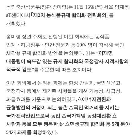
농림축산식품부
(
장관 송미령
)
는
11
월
13
일
(
목
)
서울 양재동
aT
센터에서
｢
제
2
차 농식품규제 합리화 전략회의
｣
를
개최했다
.
송미령 장관 주재로 진행된 이번 회의에는 농식품
업계ㆍ지방정부ㆍ민간 전문가 등
20
여 명이 참석해 국민
체감형 규제 합리화 방안을 논의했다
.
이는
“
이재명
대통령이 속도감 있는 규제 합리화와 국정감사 지적사항의
적극적 검토
”
를 주문한 데 따른 조치이다
.
이번 회의에서 논의된 과제는 현장 간담회
,
국민신문고
,
국정감사 등에서 제기된 사항들을 개선 가능성
,
시급성
,
파급효과를 기준으로 논의하였고
,
△
에너지전환과
균형발전의 거점이 되는 농촌
△
국민 먹거리를 지키는
국가전략산업으로써 농업
△
국가책임 농정대전환
△
사람과 동물 모두 행복한 삶
△
민생규제 합리화 등
5
개 분야
54
개 과제를
확정하였다
.