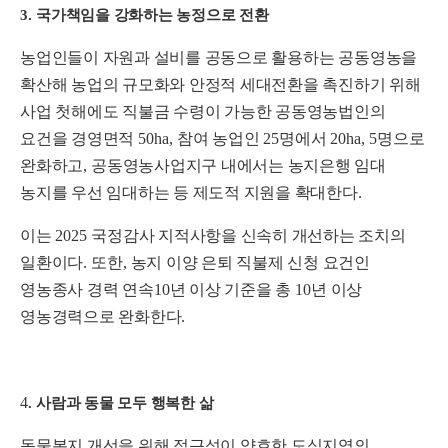
3.
국가책임을 강화하는 농정으로 전환
농업인들이 자원과 설비를 공동으로 활용하는 공동영농을
확산해 농업의 규모화와 안정적 세대전환을 촉진하기 위해
사업 첫해에도 직불금 수령이 가능한 공동영농법인의
요건을 경영면적
50ha,
참여 농업인
25
명에서
20ha, 5
명으로
완화하고
,
공동영농사업지구 내에서는 농지은행 임대
농지를 우선 임대하는 등 제도적 지원을 확대한다
.
이는
2025
국정감사 지적사항을 신속히 개선하는 조치의
일환이다
.
또한
,
농지 이양 은퇴 직불제 신청 요건인
영농종사 경력 연속
10
년 이상 기준을 총
10
년 이상
영농경력으로 완화한다
.
4
.
사람과 동물 모두 행복한 삶
동물복지 개선을 위해 접근성이 양호한 도심지역의