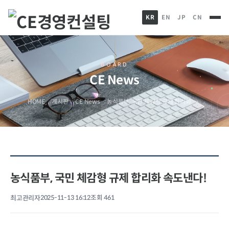
KR
EN
JP
CN
BOARD
CE News
HOME
게시판
CE News
농식품부, 국민 체감형 규제 합리화 …
농식품부, 국민 체감형 규제 합리화 속도낸다!
최고관리자
2025-11-13 16:12
조회 461