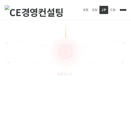
KR
EN
JP
CN
ABOUT
CEの誇り
HOME
会社紹介
CEの誇り