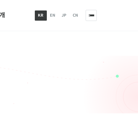
개
KR
EN
JP
CN