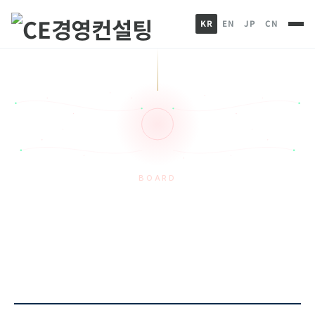
KR
EN
JP
CN
BOARD
CE News
HOME
게시판
CE News
양석균 대표이사, 명사초청특강 인연 …